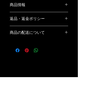
商品情報
商品の詳細を入力してください。サイ
返品・返金ポリシー
ズ、素材、取扱説明に加え、商品の特
徴やおすすめのポイントなどを説明し
返品・返金ポリシーを入力してくださ
ましょう。
商品の配送について
い。顧客が商品に満足しなかった場合
や、不備があった場合に行う手続きの
配送地域、料金、所要時間、梱包な
手順などを説明しましょう。内容を明
ど、商品の配送に関する情報を入力し
確にすることで顧客からの信頼を獲得
てください。配送情報を明確にするこ
し、安心して商品を購入していただけ
とで顧客からの信頼を獲得し、安心し
ます。
て商品を購入していただけます。