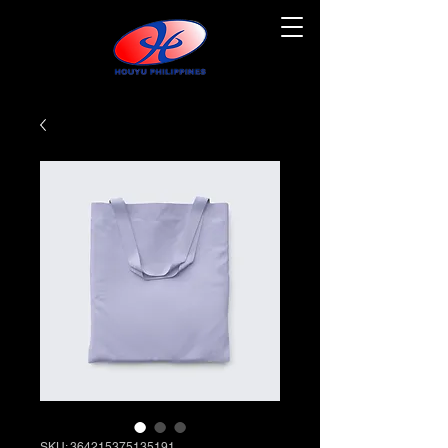
SKU: 364215375135191