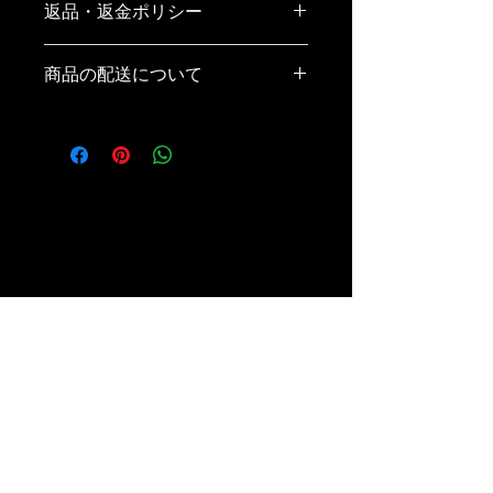
返品・返金ポリシー
ズ、素材、取扱説明に加え、商品の特
徴やおすすめのポイントなどを説明し
返品・返金ポリシーを入力してくださ
ましょう。
商品の配送について
い。顧客が商品に満足しなかった場合
や、不備があった場合に行う手続きの
配送地域、料金、所要時間、梱包な
手順などを説明しましょう。内容を明
ど、商品の配送に関する情報を入力し
確にすることで顧客からの信頼を獲得
てください。配送情報を明確にするこ
し、安心して商品を購入していただけ
とで顧客からの信頼を獲得し、安心し
ます。
て商品を購入していただけます。